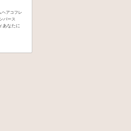
レミアムヘアコフレ
竺ロンパース
ィあなたに