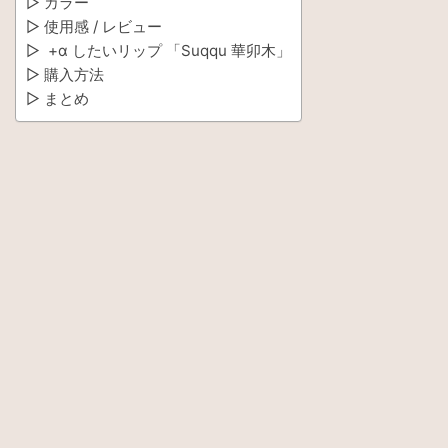
▷ カラー
▷ 使用感 / レビュー
▷ +α したいリップ 「Suqqu 華卯木」
▷ 購入方法
▷ まとめ