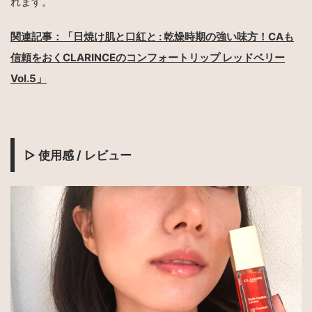
れます。
関連記事：「日焼け肌と口紅と : 乾燥時期の強い味方！CAも
信頼をおくCLARINCEのコンフォートリップ レッドベリー
Vol.5」
▷
使用感
/
レビュー