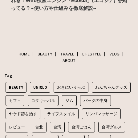
れる！Web検索エンジン「Ecosia」(エコシア) を知
ってる？~使い方や仕組みを徹底解説~
HOME
BEAUTY
TRAVEL
LIFESTYLE
VLOG
ABOUT
Tag
BEAUTY
UNIQLO
おきにいりっぷ
わんちゃんグッズ
カフェ
コタキナバル
ジム
バッグの中身
ヤケド跡を治す
ライフスタイル
リンパマッサージ
レビュー
台北
台湾
台湾ごはん
台湾グルメ