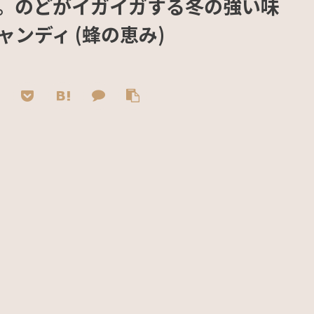
。のどがイガイガする冬の強い味
ンディ (蜂の恵み)