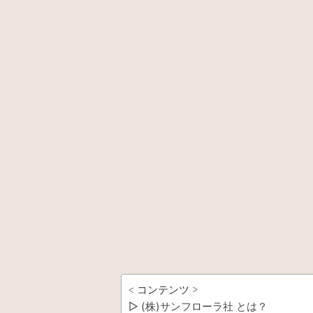
< コンテンツ >
▷ (株)サンフローラ社 とは？