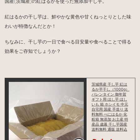
国産(茨城産)の紅はるかを使った無添加干し芋。
紅はるかの干し芋は、鮮やかな黄色や甘くねっとりとした味
わいが特徴なんだとか！
ちなみに、干し芋の一日で食べる目安量や食べることで得る
効果をご存知でしょうか？
茨城県産 干し芋 紅は
るか平干し（1000g）
バレンタイン 御年賀
ギフト用 ほし芋 ほし
いも 箱 ホシイモ 中元
自宅用 国産 手造り 送
料無料 べにはるか 化
粧箱 無添加 お土産 特
産品 歳暮 干し芋国産
送料無料 通販 送料込