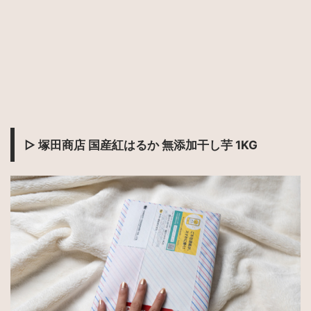
▷ 塚田商店 国産紅はるか 無添加干し芋 1KG