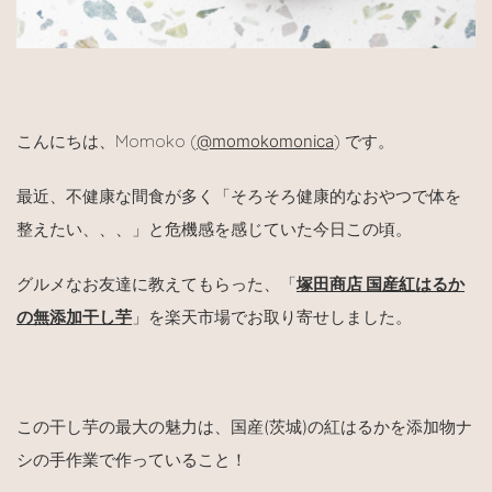
こんにちは、
Momoko (
@momokomonica
)
です。
最近、不健康な間食が多く「そろそろ健康的なおやつで体を
整えたい、、、」と危機感を感じていた今日この頃。
グルメなお友達に教えてもらった、「
塚田商店 国産紅はるか
の無添加干し芋
」を楽天市場でお取り寄せしました。
この干し芋の最大の魅力は、国産
(
茨城
)
の紅はるかを添加物ナ
シの手作業で作っていること！